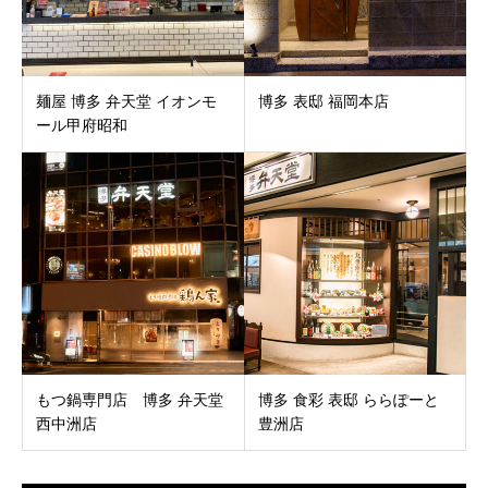
麺屋 博多 弁天堂 イオンモ
博多 表邸 福岡本店
ール甲府昭和
もつ鍋専門店 博多 弁天堂
博多 食彩 表邸 ららぽーと
西中洲店
豊洲店