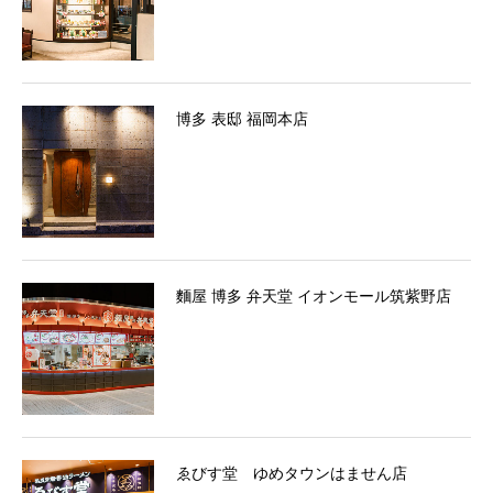
博多 表邸 福岡本店
麵屋 博多 弁天堂 イオンモール筑紫野店
ゑびす堂 ゆめタウンはません店