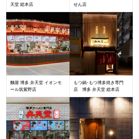
天堂 総本店
せん店
麵屋 博多 弁天堂 イオンモ
もつ鍋･もつ博多焼き専門
ール筑紫野店
店 博多 弁天堂 総本店