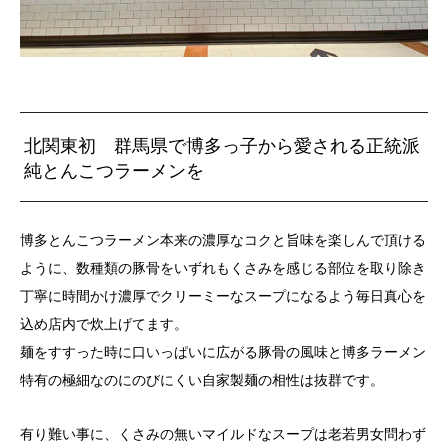
北関東初 群馬県で博多っ子から愛される正統派
純とんこつラーメンを
博多とんこつラーメン本来の濃厚なコクと旨味を楽しんで頂ける
ように、数種類の豚骨をいずれもくさみを感じる部位を取り除き
丁寧に時間かけ濃厚でクリーミーなスープになるよう毎日真心を
込め店内で炊上げてます。
麺をすすった時に口いっぱいに広がる豚骨の風味と博多ラーメン
特有の極細なのにのびにくい自家製麺の相性は抜群です。
有り難い事に、くさみの無いマイルドなスープは老若男女問わず